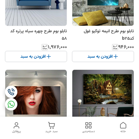
تابلو بوم طرح انیمه توکیو غول
تابلو بوم طرح چهره سیاه پرتره کد
کدb25
58
۱٬۹۷۶٬۰۰۰
۹۴۶٬۰۰۰
افزودن به سبد
افزودن به سبد
خانه
دسته‌بندی
سبد خرید
پروفایل
تابلو بوم طرح طبیعت بکر
تابلو بوم طرح ژورنال دختر