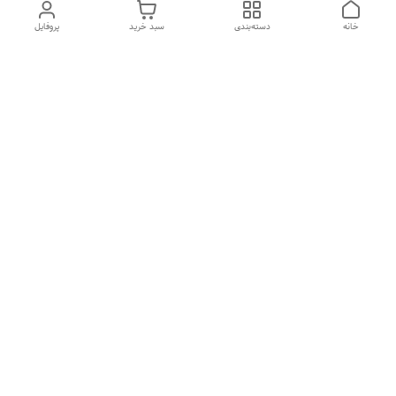
خانه
دسته‌بندی
سبد خرید
پروفایل
دسترسی سریع
درباره ما
تماس با ما
شکایات
سیاست حریم خصوصی
قوانین و مقررات
هفت روز هفته ، از ۱۰صبح تا ۷عصر پاسخگوی شما هستیم گالری
رزبوم
۰۹۹۱۶۴۳۲۰۰۳
شماره تماس
09916432003