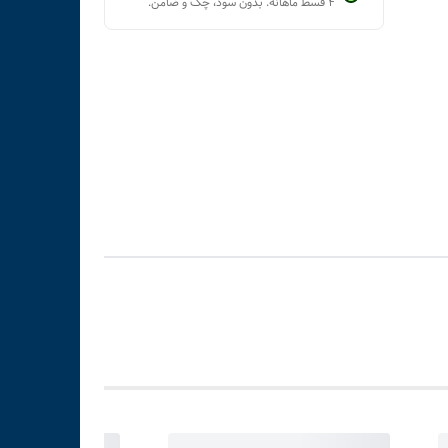
۴ قسط ماهانه. بدون سود، چک و ضامن.