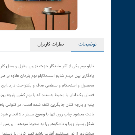
توضیحات
نظرات کاربران
تابلو بوم یکی از آثار ماندگار جهت تزیین منازل و محل کا
محصول و استحکام و سطحی صاف و یکنواخت دارد .این محصو
فضای یک اتاق یا محیط هستند که با بوم کشی پارچه روی 
پنبه و پارچه کتان جایگزین کنف شده است. در کنواس باف
باعث میشود چاپ روی انها با وضوح بسیار بالا انجام شود 
شکل بسیار زیبا و باشکوهی را به محیط میدهد . بررسی اج
بیشتردور از نور مستقیم آفتاب باشد تمیز کردن با دس