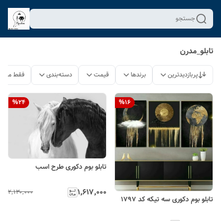
جستجو
تابلو_مدرن
پربازدیدترین
برندها
قیمت
دسته‌بندی
فقط محصو
%
24
%
16
تابلو بوم دکوری طرح اسب
۱٬۶۱۷٬۰۰۰
۲٬۱۳۰٬۰۰۰
تابلو بوم دکوری سه تیکه کد ۱۷۹۷