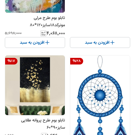
تابلو بوم طرح مرلی
مونرکد18سایز120*80
۴٬۰۶۸٬۰۰۰
۵٬۶۹۸٬۰۰۰
افزودن به سبد
افزودن به سبد
%
17
%
28
تابلو بوم طرح پروانه طلایی
سایز90*60