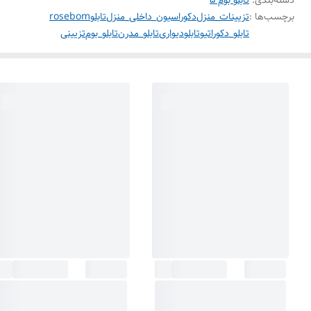
برچسب‌ها :
تزیینات_منزل
دکوراسیون_داخلی_منزل
تابلو
rosebom
تابلو_دکوراتیو
تابلودیواری
تابلو_مدرن
تابلو_بوم
تزیینی