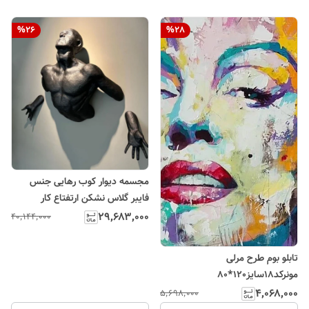
%
26
%
28
مجسمه دیوار کوب رهایی جنس
فایبر گلاس نشکن ارتفتاع کار
120سانت
۲۹٬۶۸۳٬۰۰۰
۴۰٬۱۴۴٬۰۰۰
تابلو بوم طرح مرلی
مونرکد18سایز120*80
۴٬۰۶۸٬۰۰۰
۵٬۶۹۸٬۰۰۰