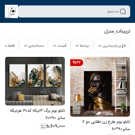
جستجو
تزیینات_منزل
پربازدیدترین
برندها
قیمت
دسته‌بندی
فقط محصو
%
32
تابلو بوم برگ ۳تیکه کد۳۰ هرتیکه
سایز ۹۰×۶۰
تابلو بوم طرح زن طلایی دو 2
۵٬۶۰۹٬۰۰۰
سایز90*60