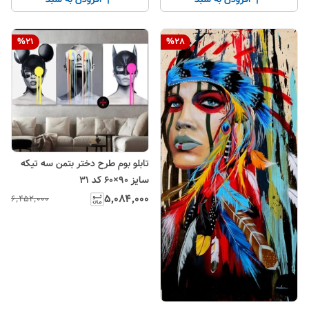
%
21
%
28
تابلو بوم طرح دختر بتمن سه تیکه
سایز ۹۰×۶۰ کد ۳۱
۵٬۰۸۴٬۰۰۰
۶٬۴۵۲٬۰۰۰