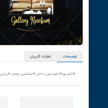
توضیحات
نظرات کاربران
#تابلو_بوم#دکوراسیون_داخلی #عشقبازی_دونفره #زیبایی