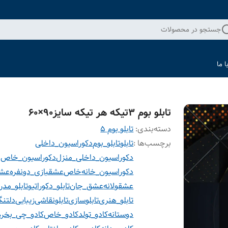
جستجو در محصولات
 ما
تابلو بوم ۳تیکه هر تیکه سایز۹۰×۶۰
دسته‌بندی
:
تابلو بوم 5
برچسب‌ها :
تابلو
تابلو_بوم
دکوراسیون_داخلی
دکوراسیون_داخلی_منزل
دکوراسیون_خاص
دکوراسیون_خانه
خاص
عشقبازی_دونفره
عش
عشقولانه
عشق_جان
تابلو_دکوراتیو
تابلو_مدر
تابلو_هنری
تابلوسازی
تابلونقاشی
زیبایی
دلتنگ
دوستانه
کادو_تولد
کادو_خاص
کادو_چی_بخرم