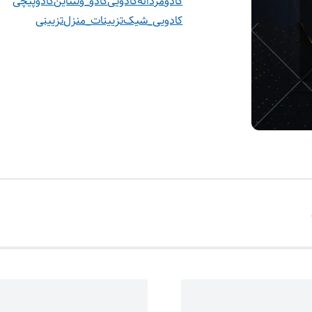
کادومردانه
کادویی
کادو_ولنتاین
کادوپیچی
کادویی_شیک
تزیینات_منزل
تزیینی