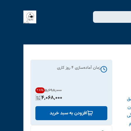
زمان آماده‌سازی
4
روز کاری
۵٬۶۹۸٬۰۰۰
28
%
4,068,000
ق
ن
افزودن به سبد خرید
ی