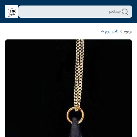
جستجو
رزبوم
تابلو بوم 5