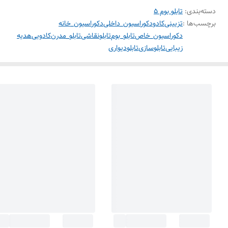
دسته‌بندی
:
تابلو بوم 5
برچسب‌ها :
تزیینی
کادو
دکوراسیون_داخلی
دکوراسیون_خانه
دکوراسیون_خاص
تابلو_بوم
تابلونقاشی
تابلو_مدرن
کادویی
هدیه
زیبایی
تابلوسازی
تابلودیواری