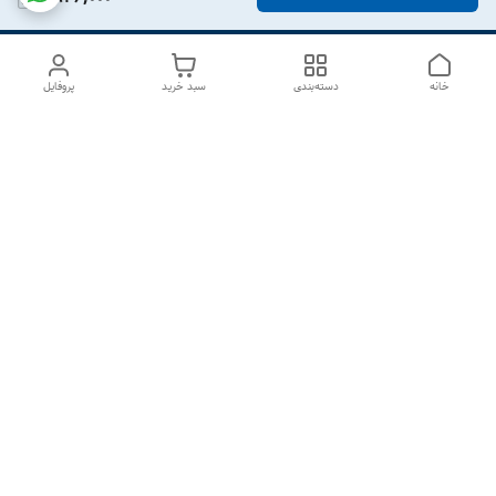
خانه
دسته‌بندی
سبد خرید
پروفایل
دسترسی سریع
درباره ما
تماس با ما
شکایات
سیاست حریم خصوصی
قوانین و مقررات
هفت روز هفته ، از ۱۰صبح تا ۷عصر پاسخگوی شما هستیم گالری
رزبوم
۰۹۹۱۶۴۳۲۰۰۳