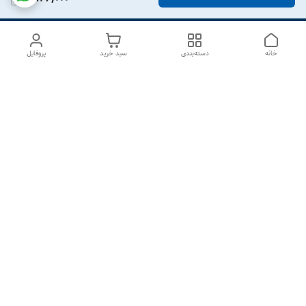
خانه
دسته‌بندی
سبد خرید
پروفایل
دسترسی سریع
درباره ما
تماس با ما
شکایات
سیاست حریم خصوصی
قوانین و مقررات
هفت روز هفته ، از ۱۰صبح تا ۷عصر پاسخگوی شما هستیم گالری
رزبوم
۰۹۹۱۶۴۳۲۰۰۳