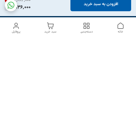
۲٬۶۸۳٬۰۰۰
31
%
افزودن به سبد خرید
1,836,000
خانه
دسته‌بندی
سبد خرید
پروفایل
دسترسی سریع
درباره ما
تماس با ما
شکایات
سیاست حریم خصوصی
قوانین و مقررات
هفت روز هفته ، از ۱۰صبح تا ۷عصر پاسخگوی شما هستیم گالری
رزبوم