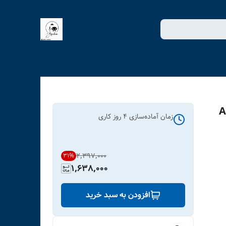
 گرگ کد ART-
زمان آماده‌سازی
4
روز کاری
۲٬۳۹۷٬۰۰۰
31
%
1,638,000
افزودن به سبد خرید