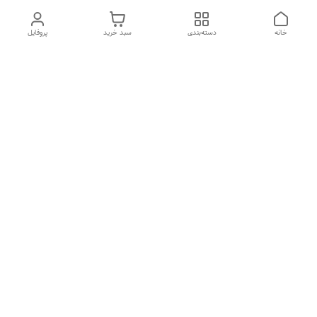
خانه
دسته‌بندی
سبد خرید
پروفایل
دسترسی سریع
درباره ما
تماس با ما
شکایات
سیاست حریم خصوصی
قوانین و مقررات
هفت روز هفته ، از ۱۰صبح تا ۷عصر پاسخگوی شما هستیم گالری
رزبوم
۰۹۹۱۶۴۳۲۰۰۳
شماره تماس
09916432003