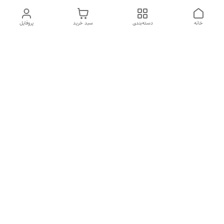
خانه
دسته‌بندی
سبد خرید
پروفایل
دسترسی سریع
درباره ما
تماس با ما
شکایات
سیاست حریم خصوصی
قوانین و مقررات
هفت روز هفته ، از ۱۰صبح تا ۷عصر پاسخگوی شما هستیم گالری
رزبوم
۰۹۹۱۶۴۳۲۰۰۳
شماره تماس
09916432003