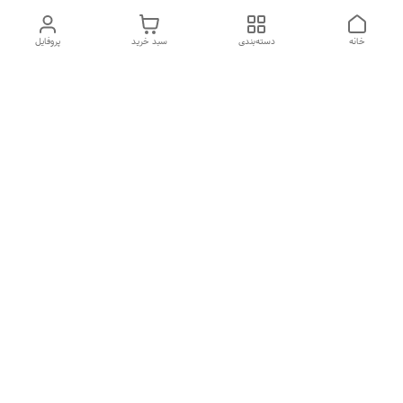
خانه
دسته‌بندی
سبد خرید
پروفایل
دسترسی سریع
درباره ما
تماس با ما
شکایات
سیاست حریم خصوصی
قوانین و مقررات
هفت روز هفته ، از ۱۰صبح تا ۷عصر پاسخگوی شما هستیم گالری
رزبوم
۰۹۹۱۶۴۳۲۰۰۳
شماره تماس
09916432003