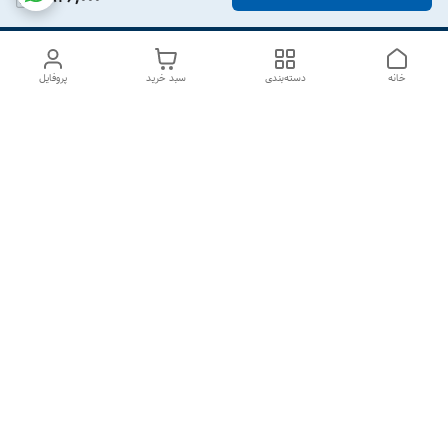
خانه
دسته‌بندی
سبد خرید
پروفایل
دسترسی سریع
درباره ما
تماس با ما
شکایات
سیاست حریم خصوصی
قوانین و مقررات
هفت روز هفته ، از ۱۰صبح تا ۷عصر پاسخگوی شما هستیم گالری
رزبوم
۰۹۹۱۶۴۳۲۰۰۳