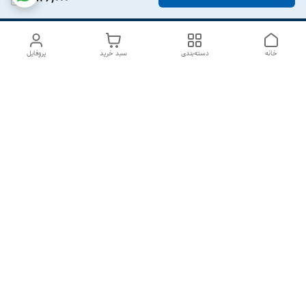
خانه
دسته‌بندی
سبد خرید
پروفایل
دسترسی سریع
درباره ما
تماس با ما
شکایات
سیاست حریم خصوصی
قوانین و مقررات
هفت روز هفته ، از ۱۰صبح تا ۷عصر پاسخگوی شما هستیم گالری
رزبوم
۰۹۹۱۶۴۳۲۰۰۳