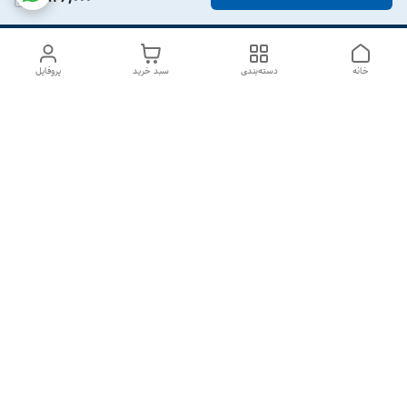
خانه
دسته‌بندی
سبد خرید
پروفایل
دسترسی سریع
درباره ما
تماس با ما
شکایات
سیاست حریم خصوصی
قوانین و مقررات
هفت روز هفته ، از ۱۰صبح تا ۷عصر پاسخگوی شما هستیم گالری
رزبوم
۰۹۹۱۶۴۳۲۰۰۳