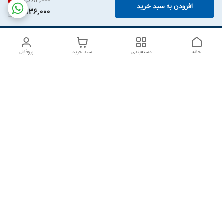
۲٬۶۸۳٬۰۰۰
31
%
افزودن به سبد خرید
1,836,000
خانه
دسته‌بندی
سبد خرید
پروفایل
دسترسی سریع
درباره ما
تماس با ما
شکایات
سیاست حریم خصوصی
قوانین و مقررات
هفت روز هفته ، از ۱۰صبح تا ۷عصر پاسخگوی شما هستیم گالری
رزبوم