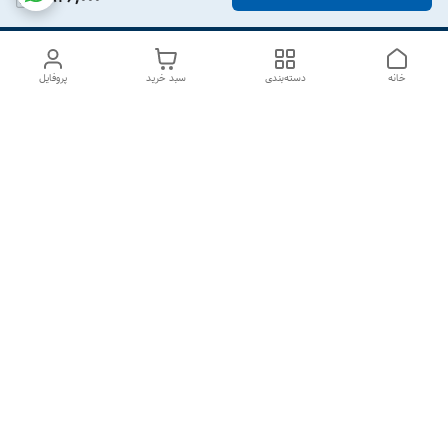
خانه
دسته‌بندی
سبد خرید
پروفایل
دسترسی سریع
درباره ما
تماس با ما
شکایات
سیاست حریم خصوصی
قوانین و مقررات
هفت روز هفته ، از ۱۰صبح تا ۷عصر پاسخگوی شما هستیم گالری
رزبوم
۰۹۹۱۶۴۳۲۰۰۳