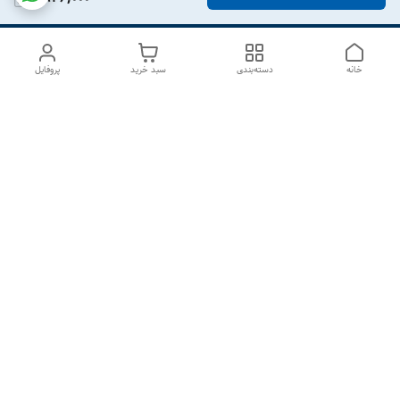
خانه
دسته‌بندی
سبد خرید
پروفایل
دسترسی سریع
درباره ما
تماس با ما
شکایات
سیاست حریم خصوصی
قوانین و مقررات
هفت روز هفته ، از ۱۰صبح تا ۷عصر پاسخگوی شما هستیم گالری
رزبوم
۰۹۹۱۶۴۳۲۰۰۳