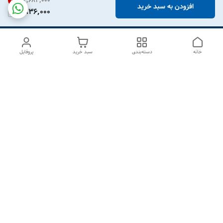
۲٬۶۸۳٬۰۰۰
31
%
افزودن به سبد خرید
1,836,000
خانه
دسته‌بندی
سبد خرید
پروفایل
دسترسی سریع
درباره ما
تماس با ما
شکایات
سیاست حریم خصوصی
قوانین و مقررات
هفت روز هفته ، از ۱۰صبح تا ۷عصر پاسخگوی شما هستیم گالری
رزبوم