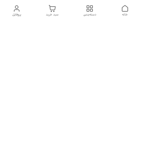
خانه
دسته‌بندی
سبد خرید
پروفایل
دسترسی سریع
درباره ما
تماس با ما
شکایات
سیاست حریم خصوصی
قوانین و مقررات
هفت روز هفته ، از ۱۰صبح تا ۷عصر پاسخگوی شما هستیم گالری
رزبوم
۰۹۹۱۶۴۳۲۰۰۳
شماره تماس
09916432003