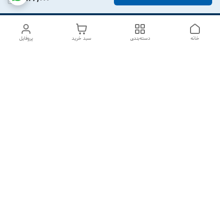
خانه
دسته‌بندی
سبد خرید
پروفایل
دسترسی سریع
درباره ما
تماس با ما
شکایات
سیاست حریم خصوصی
قوانین و مقررات
هفت روز هفته ، از ۱۰صبح تا ۷عصر پاسخگوی شما هستیم گالری
رزبوم
۰۹۹۱۶۴۳۲۰۰۳