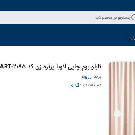
جستجو در محصولات
 ما
تابلو بوم چاپی لاویا پرتره زن کد ART-2095
برند:
رزبوم
دسته‌بندی
:
تابلو