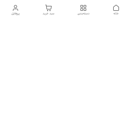
خانه
دسته‌بندی
سبد خرید
پروفایل
دسترسی سریع
درباره ما
تماس با ما
شکایات
سیاست حریم خصوصی
قوانین و مقررات
هفت روز هفته ، از ۱۰صبح تا ۷عصر پاسخگوی شما هستیم گالری
رزبوم
۰۹۹۱۶۴۳۲۰۰۳
شماره تماس
09916432003