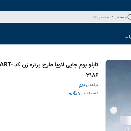
جستجو در محصولات
 ما
تابلو بوم چاپی لاویا طرح پرتره زن کد ART-
3186
برند:
رزبوم
دسته‌بندی
:
تابلو