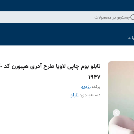
جستجو در محصولات
 ما
تابلو بو
1947
برند:
رزبوم
دسته‌بندی
:
تابلو