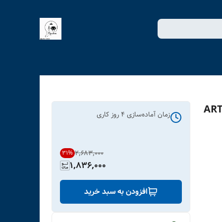
م چاپی لاویا طرح آدری هپبورن کد ART-
زمان آماده‌سازی
4
روز کاری
۲٬۶۸۳٬۰۰۰
31
%
1,836,000
افزودن به سبد خرید