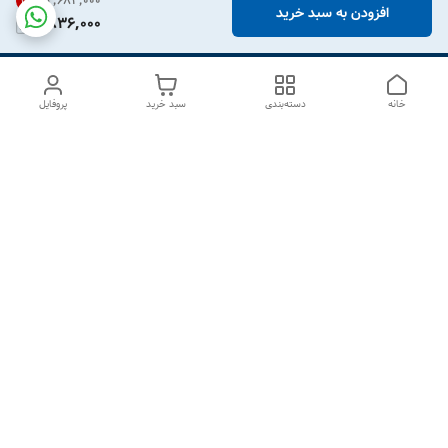
۲٬۶۸۳٬۰۰۰
31
%
افزودن به سبد خرید
1,836,000
خانه
دسته‌بندی
سبد خرید
پروفایل
دسترسی سریع
درباره ما
تماس با ما
شکایات
سیاست حریم خصوصی
قوانین و مقررات
هفت روز هفته ، از ۱۰صبح تا ۷عصر پاسخگوی شما هستیم گالری
رزبوم