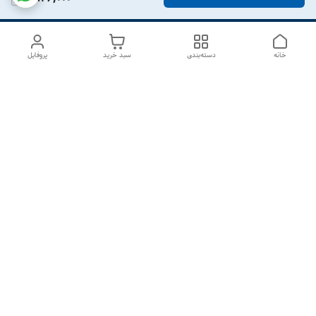
خانه
دسته‌بندی
سبد خرید
پروفایل
دسترسی سریع
درباره ما
تماس با ما
شکایات
سیاست حریم خصوصی
قوانین و مقررات
هفت روز هفته ، از ۱۰صبح تا ۷عصر پاسخگوی شما هستیم گالری
رزبوم
۰۹۹۱۶۴۳۲۰۰۳