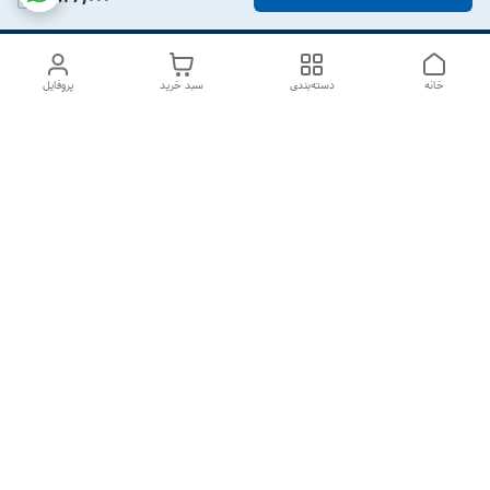
خانه
دسته‌بندی
سبد خرید
پروفایل
دسترسی سریع
درباره ما
تماس با ما
شکایات
سیاست حریم خصوصی
قوانین و مقررات
هفت روز هفته ، از ۱۰صبح تا ۷عصر پاسخگوی شما هستیم گالری
رزبوم
۰۹۹۱۶۴۳۲۰۰۳