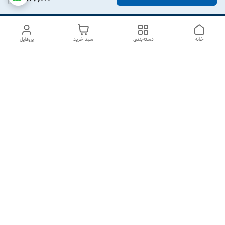
خانه
دسته‌بندی
سبد خرید
پروفایل
دسترسی سریع
درباره ما
تماس با ما
شکایات
سیاست حریم خصوصی
قوانین و مقررات
هفت روز هفته ، از ۱۰صبح تا ۷عصر پاسخگوی شما هستیم گالری
رزبوم
۰۹۹۱۶۴۳۲۰۰۳