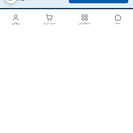
خانه
دسته‌بندی
سبد خرید
پروفایل
دسترسی سریع
درباره ما
تماس با ما
شکایات
سیاست حریم خصوصی
قوانین و مقررات
هفت روز هفته ، از ۱۰صبح تا ۷عصر پاسخگوی شما هستیم گالری
رزبوم
۰۹۹۱۶۴۳۲۰۰۳