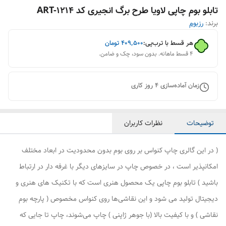
تابلو بوم چاپی لاویا طرح برگ انجیری کد ART-1214
برند:
رزبوم
هر قسط با ترب‌پی:
۴۰۹٬۵۰۰
تومان
۴ قسط ماهانه. بدون سود، چک و ضامن.
زمان آماده‌سازی
4
روز کاری
توضیحات
نظرات کاربران
( در این گالری چاپ کنواس بر روی بوم بدون محدودیت در ابعاد مختلف
امکانپذیر است ، در خصوص چاپ در سایزهای دیگر با غرفه دار در ارتباط
باشید ) تابلو بوم چاپی یک محصول هنری است که با تکنیک های هنری و
دیجیتال تولید می شود و این نقاشی‌ها روی کنواس مخصوص ( پارچه بوم
نقاشی ) و با کیفیت بالا (با جوهر ژاپنی ) چاپ می‌شوند، چاپ تا جایی که