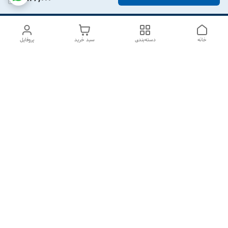
خانه
دسته‌بندی
سبد خرید
پروفایل
دسترسی سریع
درباره ما
تماس با ما
شکایات
سیاست حریم خصوصی
قوانین و مقررات
هفت روز هفته ، از ۱۰صبح تا ۷عصر پاسخگوی شما هستیم گالری
رزبوم
۰۹۹۱۶۴۳۲۰۰۳