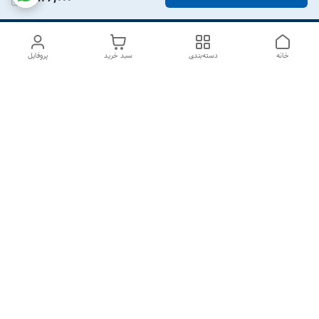
خانه
دسته‌بندی
سبد خرید
پروفایل
دسترسی سریع
درباره ما
تماس با ما
شکایات
سیاست حریم خصوصی
قوانین و مقررات
هفت روز هفته ، از ۱۰صبح تا ۷عصر پاسخگوی شما هستیم گالری
رزبوم
۰۹۹۱۶۴۳۲۰۰۳