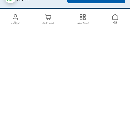
خانه
دسته‌بندی
سبد خرید
پروفایل
دسترسی سریع
درباره ما
تماس با ما
شکایات
سیاست حریم خصوصی
قوانین و مقررات
هفت روز هفته ، از ۱۰صبح تا ۷عصر پاسخگوی شما هستیم گالری
رزبوم
۰۹۹۱۶۴۳۲۰۰۳