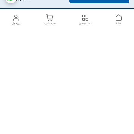
خانه
دسته‌بندی
سبد خرید
پروفایل
دسترسی سریع
درباره ما
تماس با ما
شکایات
سیاست حریم خصوصی
قوانین و مقررات
هفت روز هفته ، از ۱۰صبح تا ۷عصر پاسخگوی شما هستیم گالری
رزبوم
۰۹۹۱۶۴۳۲۰۰۳