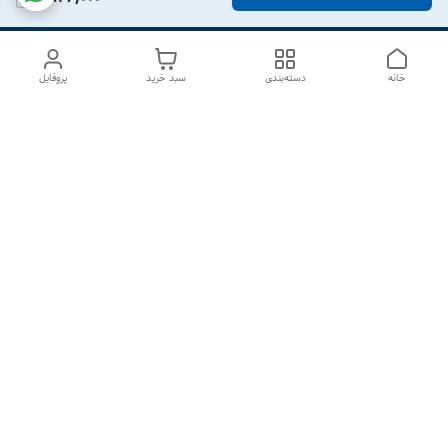
خانه
دسته‌بندی
سبد خرید
پروفایل
دسترسی سریع
درباره ما
تماس با ما
شکایات
سیاست حریم خصوصی
قوانین و مقررات
هفت روز هفته ، از ۱۰صبح تا ۷عصر پاسخگوی شما هستیم گالری
رزبوم
۰۹۹۱۶۴۳۲۰۰۳