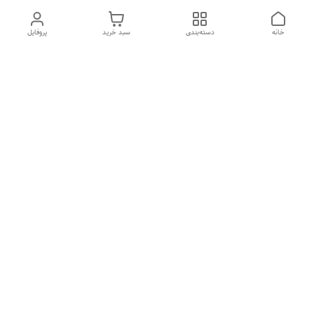
خانه
دسته‌بندی
سبد خرید
پروفایل
دسترسی سریع
درباره ما
تماس با ما
شکایات
سیاست حریم خصوصی
قوانین و مقررات
هفت روز هفته ، از ۱۰صبح تا ۷عصر پاسخگوی شما هستیم گالری
رزبوم
۰۹۹۱۶۴۳۲۰۰۳
شماره تماس
09916432003