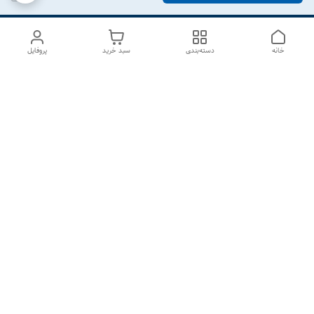
خانه
دسته‌بندی
سبد خرید
پروفایل
دسترسی سریع
درباره ما
تماس با ما
شکایات
سیاست حریم خصوصی
قوانین و مقررات
هفت روز هفته ، از ۱۰صبح تا ۷عصر پاسخگوی شما هستیم گالری
رزبوم
۰۹۹۱۶۴۳۲۰۰۳