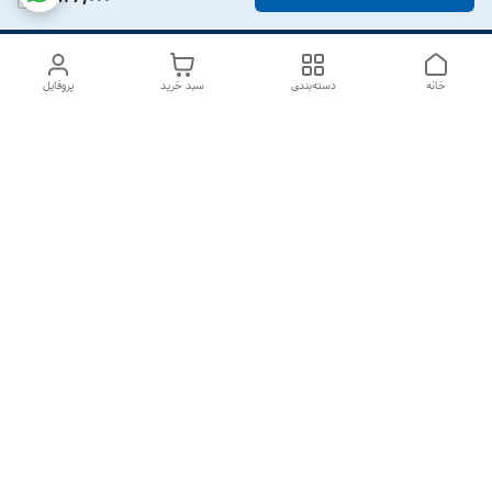
خانه
دسته‌بندی
سبد خرید
پروفایل
دسترسی سریع
درباره ما
تماس با ما
شکایات
سیاست حریم خصوصی
قوانین و مقررات
هفت روز هفته ، از ۱۰صبح تا ۷عصر پاسخگوی شما هستیم گالری
رزبوم
۰۹۹۱۶۴۳۲۰۰۳