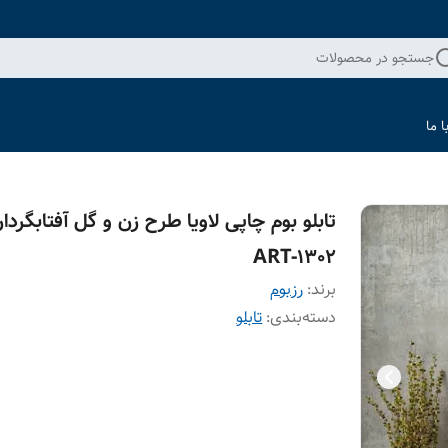
جستجو در محصولات
 ما
تابلو بوم چاپی لاویا طرح زن و گل آفتابگردا
ART-1302
برند:
رزبوم
دسته‌بندی
:
تابلو