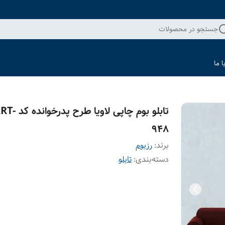
جستجو در محصولات
 ما
تابلو بوم چاپی لاویا طرح پدرخو
948
برند:
رزبوم
دسته‌بندی
:
تابلو