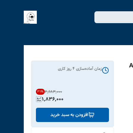
انده کد ART-
زمان آماده‌سازی
4
روز کاری
۲٬۶۸۳٬۰۰۰
31
%
1,836,000
افزودن به سبد خرید