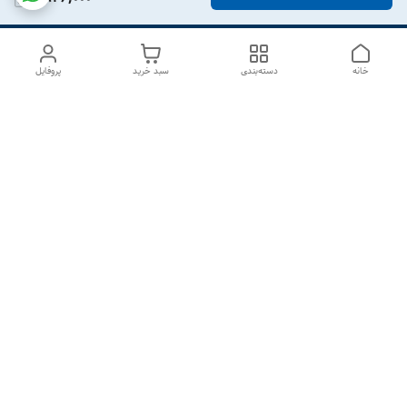
خانه
دسته‌بندی
سبد خرید
پروفایل
دسترسی سریع
درباره ما
تماس با ما
شکایات
سیاست حریم خصوصی
قوانین و مقررات
هفت روز هفته ، از ۱۰صبح تا ۷عصر پاسخگوی شما هستیم گالری
رزبوم
۰۹۹۱۶۴۳۲۰۰۳