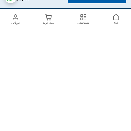
خانه
دسته‌بندی
سبد خرید
پروفایل
دسترسی سریع
درباره ما
تماس با ما
شکایات
سیاست حریم خصوصی
قوانین و مقررات
هفت روز هفته ، از ۱۰صبح تا ۷عصر پاسخگوی شما هستیم گالری
رزبوم
۰۹۹۱۶۴۳۲۰۰۳