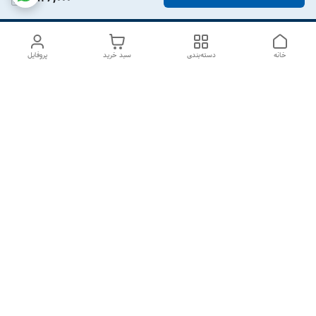
خانه
دسته‌بندی
سبد خرید
پروفایل
دسترسی سریع
درباره ما
تماس با ما
شکایات
سیاست حریم خصوصی
قوانین و مقررات
هفت روز هفته ، از ۱۰صبح تا ۷عصر پاسخگوی شما هستیم گالری
رزبوم
۰۹۹۱۶۴۳۲۰۰۳