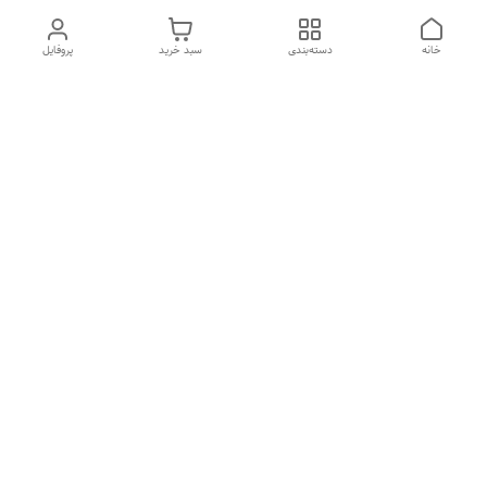
خانه
دسته‌بندی
سبد خرید
پروفایل
دسترسی سریع
درباره ما
تماس با ما
شکایات
سیاست حریم خصوصی
قوانین و مقررات
هفت روز هفته ، از ۱۰صبح تا ۷عصر پاسخگوی شما هستیم گالری
رزبوم
۰۹۹۱۶۴۳۲۰۰۳
شماره تماس
09916432003