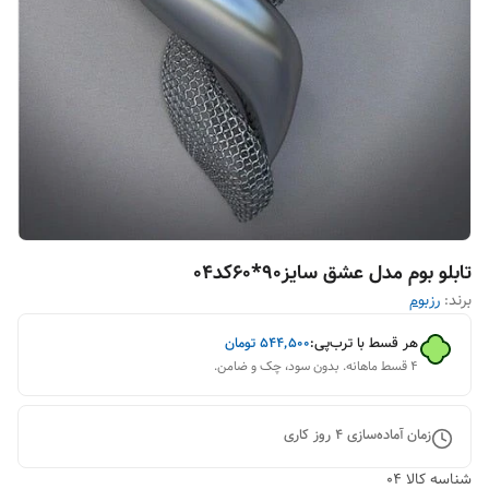
تابلو بوم مدل عشق سایز90*60کد04
برند:
رزبوم
هر قسط با ترب‌پی:
۵۴۴٬۵۰۰
تومان
۴ قسط ماهانه. بدون سود، چک و ضامن.
زمان آماده‌سازی
4
روز کاری
شناسه کالا
04